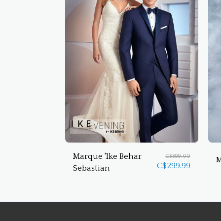
Marque 'Ike Behar
C$
599.00
M
C$
299.99
Sebastian