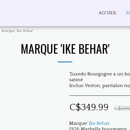
ACCUEIL
B
Marque 'Ike Behar'
MARQUE 'IKE BEHAR'
Tuxedo Bourgogne a un bout
satiné
Inclus: Veston, pantalon n
C$
349.99
C$
599
Marque:
Ike Behar
UGS:
Marbella bourgogne