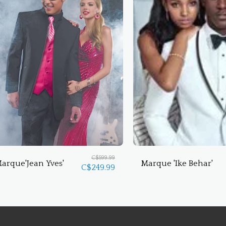
C$
599.99
arque'Jean Yves'
Marque 'Ike Behar'
C$
249.99