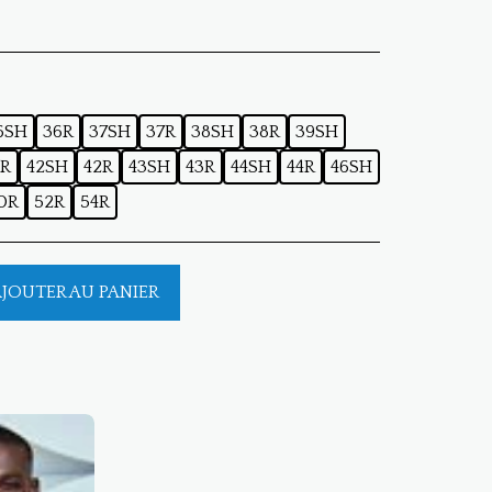
6SH
36R
37SH
37R
38SH
38R
39SH
1R
42SH
42R
43SH
43R
44SH
44R
46SH
0R
52R
54R
JOUTER AU PANIER