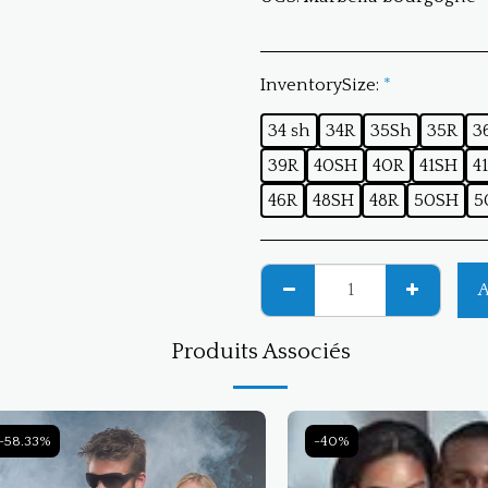
InventorySize:
*
34 sh
34R
35Sh
35R
3
39R
40SH
40R
41SH
4
46R
48SH
48R
50SH
5
A
Produits Associés
-58.33%
-40%