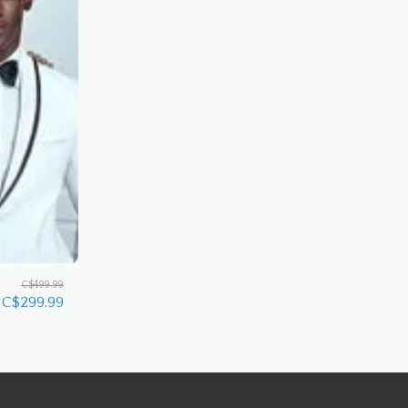
C$
499.99
C$
299.99