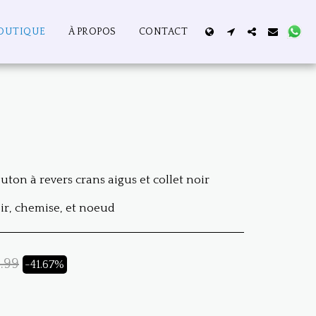
OUTIQUE
À PROPOS
CONTACT
on à revers crans aigus et collet noir
oir, chemise, et noeud
.99
-41.67%