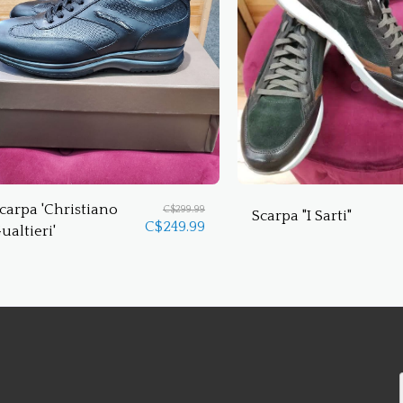
carpa 'Christiano
C$
299.99
Scarpa "I Sarti"
C$
249.99
ualtieri'