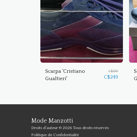
Scarpa 'Cristiano
S
C$
299
C$
249
Gualtieri'
G
Mode Manzotti
Droits d'auteur © 2026 Tous droits réservés
Politique de Confidentialité