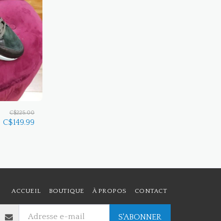
C$
225.00
C$
149.99
ACCUEIL
BOUTIQUE
À PROPOS
CONTACT
S'ABONNER