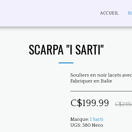
ACCUEIL
B
SCARPA "I SARTI"
Souliers en noir lacets ave
Fabriquer en Italie
C$
199.99
C$
249
Marque:
I Sarti
UGS:
380 Nero