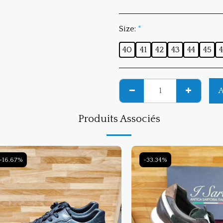
Size:
*
40
41
42
43
44
45
4
A
Produits Associés
-16.67%
-33.34%