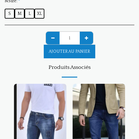
NSize:
*
S
M
L
XL
AJOUTER AU PANIER
Produits Associés