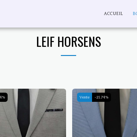
ACCUEIL
B
LEIF HORSENS
74%
Vente
-21.74%