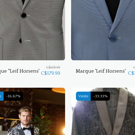
C$
229.99
ue ''Leif Horsens'
Marque 'Leif Horsens'
C$
179.99
C$
e
-16.67%
Vente
-33.33%