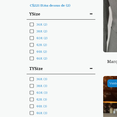
C$
221
Et Au dessus de
(2)
YSize
36R
(2)
38R
(2)
40R
(2)
42R
(2)
44R
(2)
46R
(2)
Marq
TYSize
36R
(3)
Vent
38R
(3)
40R
(3)
42R
(3)
44R
(3)
46R
(3)