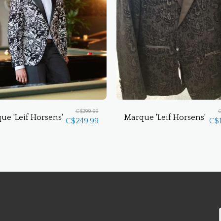
C$
299.99
ue 'Leif Horsens'
Marque 'Leif Horsens'
C$
249.99
C$