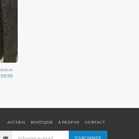
C$
299.99
199.99
ACCUEIL
BOUTIQUE
À PROPOS
CONTACT
S'ABONNER