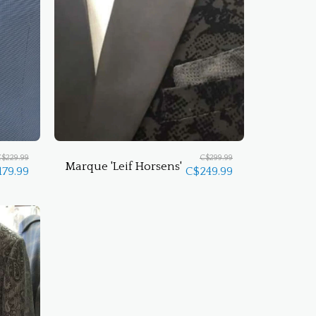
C$
229.99
C$
299.99
Marque 'Leif Horsens'
179.99
C$
249.99