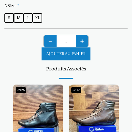
NSize:
*
S
M
L
XL
AJOUTER AU PANIER
Produits Associés
-20%
-28%