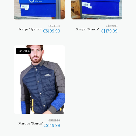
C$
249.99
C$
249.99
Scarpa "Sparco"
Scarpa "Sparco"
C$
199.99
C$
179.99
-34.78%
C$
229.99
Marque 'Sparco'
C$
149.99