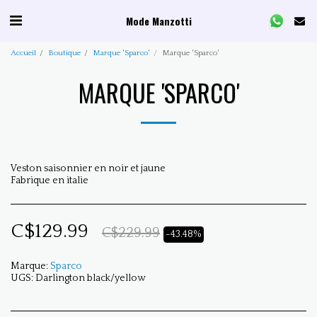
Mode Manzotti
Accueil
Boutique
Marque 'Sparco'
Marque 'Sparco'
MARQUE 'SPARCO'
Veston saisonnier en noir et jaune
Fabrique en italie
C$
129.99
C$
229.99
-43.48%
Marque:
Sparco
UGS:
Darlington black/yellow