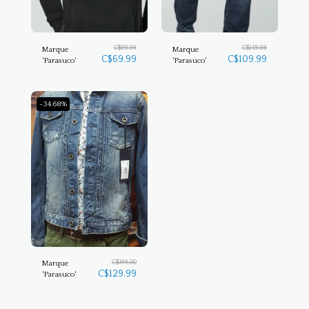
C$
99.99
C$
149.99
Marque
Marque
C$
69.99
C$
109.99
'Parasuco'
'Parasuco'
-34.68%
C$
199.00
Marque
C$
129.99
'Parasuco'