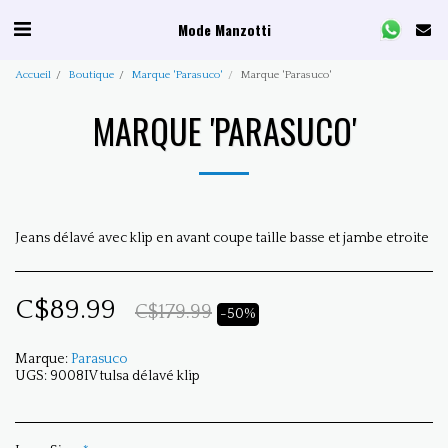
Mode Manzotti
Accueil
Boutique
Marque 'Parasuco'
Marque 'Parasuco'
MARQUE 'PARASUCO'
Jeans délavé avec klip en avant coupe taille basse et jambe etroite
C$
89.99
C$
179.99
-50%
Marque:
Parasuco
UGS:
9008IV tulsa délavé klip