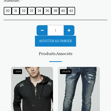
JeansSize:
*
30
31
32
33
34
36
38
40
42
AJOUTER AU PANIER
Produits Associés
-30%
-26.67%