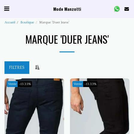
Mode Manzotti
Accueil
Boutique
Marque 'Duer Jeans'
MARQUE 'DUER JEANS'
FILTRES
Vente
-13.33%
Vente
-13.33%