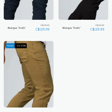
C$
149.99
C$
149.99
Marque 'DuEr'
Marque 'DuEr'
C$
129.99
C$
129.99
Vente
-13.33%