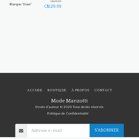
C$
149.99
Marque 'Duer'
C$
129.99
ACCUEIL
BOUTIQUE
À PROPOS
CONTACT
Mode Manzotti
Droits d'auteur © 2026 Tous droits réservés
Politique de Confidentialité
S'ABONNER